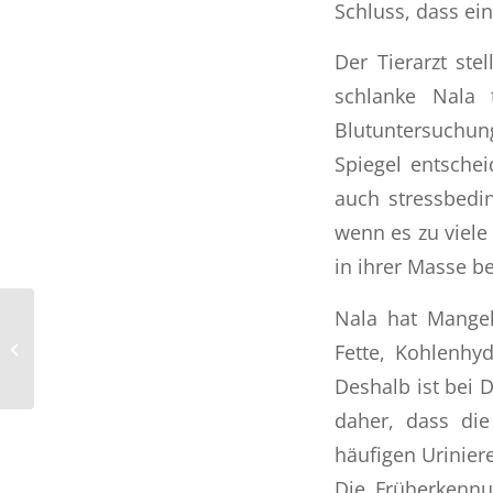
Schluss, dass ein
Der Tierarzt ste
schlanke Nala 
Blutuntersuchung
Spiegel entschei
auch stressbedin
wenn es zu viele
in ihrer Masse b
Nala hat Mangel
Behandlung: Schorfige
Stellen sind nicht
Fette, Kohlenhy
harmlos
Deshalb ist bei D
daher, dass di
häufigen Urinier
Die Früherkennu