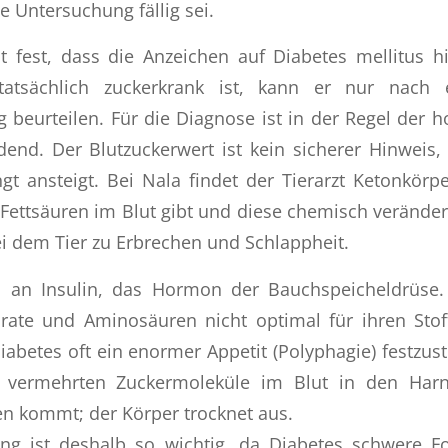
e Untersuchung fällig sei.
llt fest, dass die Anzeichen auf Diabetes mellitus 
tatsächlich zuckerkrank ist, kann er nur nach 
 beurteilen. Für die Diagnose ist in der Regel der 
dend. Der Blutzuckerwert ist kein sicherer Hinweis,
gt ansteigt. Bei Nala findet der Tierarzt Ketonkörpe
 Fettsäuren im Blut gibt und diese chemisch verändert
ei dem Tier zu Erbrechen und Schlappheit.
 an Insulin, das Hormon der Bauchspeicheldrüse.
drate und Aminosäuren nicht optimal für ihren Stof
iabetes oft ein enormer Appetit (Polyphagie) festzust
e vermehrten Zuckermoleküle im Blut in den Harn
en kommt; der Körper trocknet aus.
ng ist deshalb so wichtig, da Diabetes schwere F