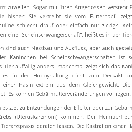
rt zuweilen. Sogar mit ihren Artgenossen versteht P
 bisher: Sie vertreibt sie vom Futternapf, zeigt
Pauline schlecht drauf oder einfach nur zickig? „Ke
hen einer Scheinschwangerschaft“, heißt es in der Tier
n sind auch Nestbau und Ausfluss, aber auch gesteige
er Kaninchen bei Scheinschwangerschaften ist s
 Tier auffällig anders, manchmal zeigt sich das Ka
a es in der Hobbyhaltung nicht zum Deckakt k
 einer Häsin extrem aus dem Gleichgewicht. Die
rdet. Es können Gebärmutterveränderungen vorliegen.
n es z.B. zu Entzündungen der Eileiter oder zur Gebär
rebs (Uteruskarzinom) kommen. Der Heimtierfreun
 Tierarztpraxis beraten lassen. Die Kastration einer 