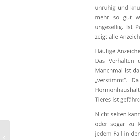
unruhig und knur
mehr so gut wie
ungesellig. Ist 
zeigt alle Anzeic
Häufige Anzeiche
Das Verhalten d
Manchmal ist das
„verstimmt“. D
Hormonhaushalt
Tieres ist gefäh
Nicht selten kan
oder sogar zu K
jedem Fall in der
Katzenhaltung und