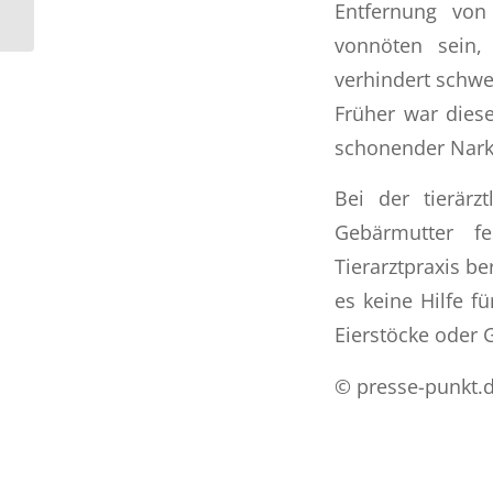
Schwangerschaft
Entfernung von 
vonnöten sein,
verhindert schw
Früher war diese
schonender Narko
Bei der tierär
Gebärmutter fe
Tierarztpraxis be
es keine Hilfe f
Eierstöcke oder 
© presse-punkt.