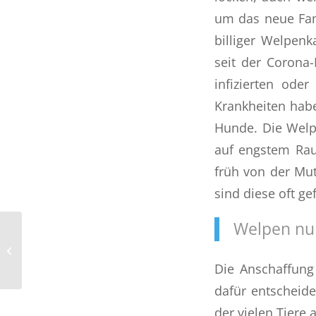
um das neue Fami
billiger Welpenk
seit der Corona-
infizierten ode
Krankheiten habe
Hunde. Die Wel
auf engstem Rau
früh von der Mut
sind diese oft ge
Welpen nur
Neues aus dem Labor
Die Anschaffung
dafür entscheid
der vielen Tiere