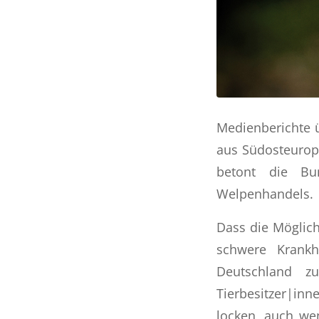
Medienberichte ü
aus Südosteuropa
betont die Bun
Welpenhandels.
Dass die Möglic
schwere Krankh
Deutschland zu
Tierbesitzer|in
locken, auch wen