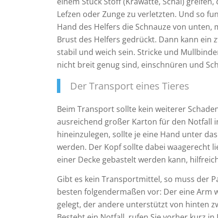
einem Stück Stoff (Krawatte, Schal) greifen
Lefzen oder Zunge zu verletzten. Und so fun
Hand des Helfers die Schnauze von unten, 
Brust des Helfers gedrückt. Dann kann ein 
stabil und weich sein. Stricke und Mullbin
nicht breit genug sind, einschnüren und S
Der Transport eines Tieres
Beim Transport sollte kein weiterer Schaden 
ausreichend großer Karton für den Notfall
hineinzulegen, sollte je eine Hand unter d
werden. Der Kopf sollte dabei waagerecht l
einer Decke gebastelt werden kann, hilfreich
Gibt es kein Transportmittel, so muss der 
besten folgendermaßen vor: Der eine Arm w
gelegt, der andere unterstützt von hinten 
Besteht ein Notfall, rufen Sie vorher kurz i