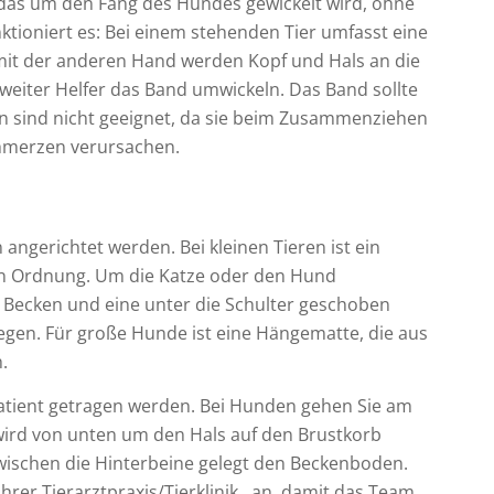
, das um den Fang des Hundes gewickelt wird, ohne
ktioniert es: Bei einem stehenden Tier umfasst eine
mit der anderen Hand werden Kopf und Hals an die
zweiter Helfer das Band umwickeln. Das Band sollte
den sind nicht geeignet, da sie beim Zusammenziehen
chmerzen verursachen.
angerichtet werden. Bei kleinen Tieren ist ein
 in Ordnung. Um die Katze oder den Hund
as Becken und eine unter die Schulter geschoben
iegen. Für große Hunde ist eine Hängematte, die aus
.
Patient getragen werden. Bei Hunden gehen Sie am
ird von unten um den Hals auf den Brustkorb
zwischen die Hinterbeine gelegt den Beckenboden.
n Ihrer Tierarztpraxis/Tierklinik an, damit das Team