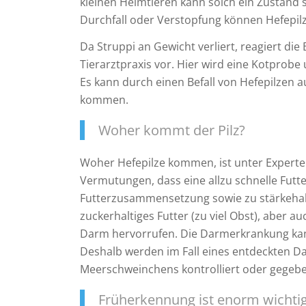
kleinen Heimtieren kann solch ein Zustand 
Durchfall oder Verstopfung können Hefepil
Da Struppi an Gewicht verliert, reagiert die B
Tierarztpraxis vor. Hier wird eine Kotprobe
Es kann durch einen Befall von Hefepilzen 
kommen.
Woher kommt der Pilz?
Woher Hefepilze kommen, ist unter Experten
Vermutungen, dass eine allzu schnelle Futt
Futterzusammensetzung sowie zu stärkehalti
zuckerhaltiges Futter (zu viel Obst), aber a
Darm hervorrufen. Die Darmerkrankung kan
Deshalb werden im Fall eines entdeckten 
Meerschweinchens kontrolliert oder gegeben
Früherkennung ist enorm wichti