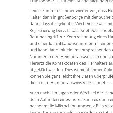
Transponder ist für eine Suche nach dem Be
Leider kommt es immer wieder vor, dass H
Halter dann in großer Sorge mit der Suche 
dann, dass ihr geliebter Vierbeiner zwar mi
Registrierung bei z. B. tasso.net oder fin
Routineeingriff zur Kennzeichnung eines H
und einer Identifikationsnummer mit einer s
und kann dann mit einem entsprechenden Ge
Nummer in den Heimtierausweis ein und spei
Tierarzt die Kontaktdaten des Tierhalters au
abgeklärt werden. Dies ist nicht immer übli
können Sie ganz leicht Ihre Daten überprüf
die in dem Heimtierausweis verzeichnet ist.
Auch nach Umzügen oder Wechsel der Handy
Beim Auffinden eines Tieres kann es dann 
nachdem die Mikrochipnummer, z.B. in Vete
Tierarztpraxen ausgelesen wurde. So stehen