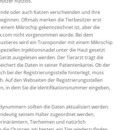
sitzer nutzlos.
unde oder auch Katzen verschwinden und ihre
beginnen. Oftmals merken die Tierbesitzer erst
t einem Mikrochip gekennzeichnet ist, aber die
defix.com nicht vorgenommen wurde. Bei dem
austieres wird ein Transponder mit einem Mikrochip
peziellen Injektionsnadel unter die Haut gesetzt
rät ausgelesen werden. Der Tierarzt trägt die
chert die Daten in seiner Patientenkartei. Ob der
ch bei der Registrierungsstelle hinterlegt, muss
ch. Auf den Webseiten der Registrierungsstellen
en, in dem Sie die Identifikationsnummer eingeben,
nummern sollten die Daten aktualisiert werden.
eindeutig seinem Halter zugeordnet werden,
rinärämtern, Tierheimen und natürlich
 die Chancen am besten, ein Tier wiederzufinden.