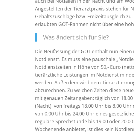
auch bei Notfällen in der Nacht und am W
Angestellten der Tierarztpraxis stehen für 
Gehaltszuschläge bzw. Freizeitausgleich zu
erlaubten GOT-Rahmen nicht über eine höh
Was ändert sich für Sie?
Die Neufassung der GOT enthält nun einen 
Notdienst“. Es muss eine pauschale „Notdi
Notdienstzeiten in Höhe von 50,- Euro (net
tierärztliche Leistungen im Notdienst mind
werden. Außerdem wird dem Tierarzt ermög
abzurechnen. Zu welchen Zeiten diese neue
mit genauen Zeitangaben: täglich von 18.00 
(Nacht), von freitags 18.00 Uhr bis 8.00 U
von 0.00 Uhr bis 24.00 Uhr eines gesetzlich
reguläre Sprechstunde bis 19.00 oder 20.0
Wochenende anbietet, ist dies kein Notdie