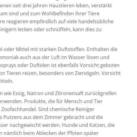
enen seit drei Jahren Haustieren leben, verstärkt
sam sind und zum Wohlbefinden ihrer Tiere
re reagieren empfindlich auf viele handelsübliche
inigern lecken oder schnüffeln, kann dies zu
el oder Mittel mit starken Duftstoffen. Enthalten die
mmoniak auch aus der Luft im Wasser lösen und
prays oder Duftölen ist ebenfalls Vorsicht geboten
n Tieren reizen, besonders von Ziervögeln. Vorsicht
mitteln.
en wie Essig, Natron und Zitronensaft zurückgreifen
erwenden. Produkte, die für Mensch und Tier
im Zoofachhandel. Sind chemische Reiniger
des Putzens aus dem Zimmer gebracht und die
sser nachgewischt werden. Hunde und Katzen, die
en nämlich beim Ablecken der Pfoten später