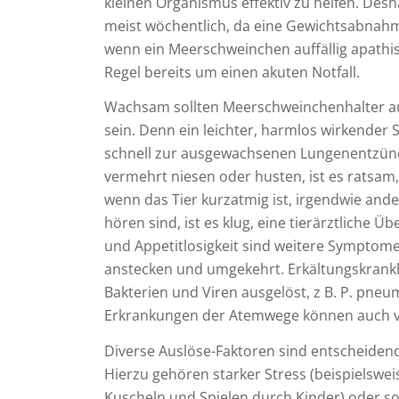
kleinen Organismus effektiv zu helfen. De
meist wöchentlich, da eine Gewichtsabnahm
wenn ein Meerschweinchen auffällig apathisch
Regel bereits um einen akuten Notfall.
Wachsam sollten Meerschweinchenhalter au
sein. Denn ein leichter, harmlos wirkender
schnell zur ausgewachsenen Lungenentzünd
vermehrt niesen oder husten, ist es ratsam, 
wenn das Tier kurzatmig ist, irgendwie an
hören sind, ist es klug, eine tierärztliche
und Appetitlosigkeit sind weitere Symptom
anstecken und umgekehrt. Erkältungskrankh
Bakterien und Viren ausgelöst, z B. P. pneu
Erkrankungen der Atemwege können auch von
Diverse Auslöse-Faktoren sind entscheiden
Hierzu gehören starker Stress (beispielsw
Kuscheln und Spielen durch Kinder) oder so