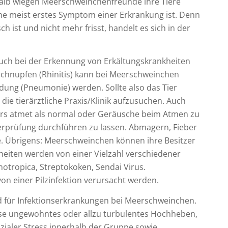
shalb wiegen Meerschweinchenfreunde ihre Tiere
e meist erstes Symptom einer Erkrankung ist. Denn
 ist und nicht mehr frisst, handelt es sich in der
ch bei der Erkennung von Erkältungskrankheiten
 Schnupfen (Rhinitis) kann bei Meerschweinchen
ung (Pneumonie) werden. Sollte also das Tier
die tierärztliche Praxis/Klinik aufzusuchen. Auch
ders atmet als normal oder Geräusche beim Atmen zu
 Überprüfung durchführen zu lassen. Abmagern, Fieber
e. Übrigens: Meerschweinchen können ihre Besitzer
eiten werden von einer Vielzahl verschiedener
motropica, Streptokoken, Sendai Virus.
 einer Pilzinfektion verursacht werden.
d für Infektionserkrankungen bei Meerschweinchen.
eise ungewohntes oder allzu turbulentes Hochheben,
zialer Stress innerhalb der Gruppe sowie