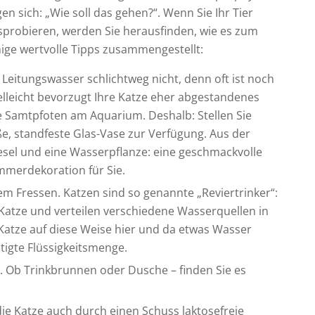
en sich: „Wie soll das gehen?“. Wenn Sie Ihr Tier
probieren, werden Sie herausfinden, wie es zum
nige wertvolle Tipps zusammengestellt:
eitungswasser schlichtweg nicht, denn oft ist noch
lleicht bevorzugt Ihre Katze eher abgestandenes
e Samtpfoten am Aquarium. Deshalb: Stellen Sie
e, standfeste Glas-Vase zur Verfügung. Aus der
iesel und eine Wasserpflanze: eine geschmackvolle
immerdekoration für Sie.
em Fressen. Katzen sind so genannte „Reviertrinker“:
Katze und verteilen verschiedene Wasserquellen in
atze auf diese Weise hier und da etwas Wasser
igte Flüssigkeitsmenge.
. Ob Trinkbrunnen oder Dusche – finden Sie es
die Katze auch durch einen Schuss laktosefreie