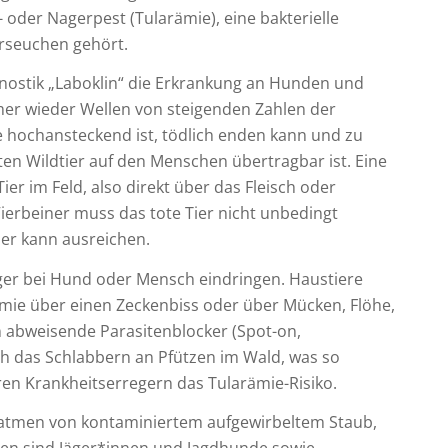
- oder Nagerpest (Tularämie), eine bakterielle
erseuchen gehört.
agnostik „Laboklin“ die Erkrankung an Hunden und
mmer wieder Wellen von steigenden Zahlen der
sie hochansteckend ist, tödlich enden kann und zu
ten Wildtier auf den Menschen übertragbar ist. Eine
er im Feld, also direkt über das Fleisch oder
 Vierbeiner muss das tote Tier nicht unbedingt
ier kann ausreichen.
eger bei Hund oder Mensch eindringen. Haustiere
ie über einen Zeckenbiss oder über Mücken, Flöhe,
n abweisende Parasitenblocker (Spot-on,
ch das Schlabbern an Pfützen im Wald, was so
en Krankheitserregern das Tularämie-Risiko.
natmen von kontaminiertem aufgewirbeltem Staub,