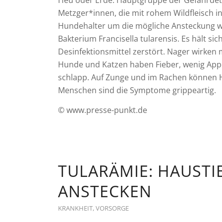
Heu oder Erde. Hauptgruppe der Gefährdet
Metzger*innen, die mit rohem Wildfleisch 
Hundehalter um die mögliche Ansteckung wi
Bakterium Francisella tularensis. Es hält si
Desinfektionsmittel zerstört. Nager wirken 
Hunde und Katzen haben Fieber, wenig Appe
schlapp. Auf Zunge und im Rachen können 
Menschen sind die Symptome grippeartig.
© www.presse-punkt.de
TULARÄMIE: HAUSTI
ANSTECKEN
KRANKHEIT
,
VORSORGE