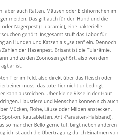
n, aber auch Ratten, Mäusen oder Eichhörnchen im
ger meiden. Das gilt auch für den Hund und die
- oder Nagerpest (Tularämie), eine bakterielle
erseuchen gehört. Insgesamt stuft das Labor für
kung an Hunden und Katzen als „selten“ ein. Dennoch
Zahlen der Hasenpest. Brisant ist die Tularämie,
 kann und zu den Zoonosen gehört, also von dem
agbar ist.
en Tier im Feld, also direkt über das Fleisch oder
 Vierbeiner muss das tote Tier nicht unbedingt
er kann ausreichen. Über kleine Risse in der Haut
ndringen. Haustiere und Menschen können sich auch
über Mücken, Flöhe, Läuse oder Milben anstecken.
 Spot-on, Kautabletten, Anti-Parasiten-Halsband).
as so mancher Bello gerne tut, birgt neben anderen
öglich ist auch die Übertragung durch Einatmen von